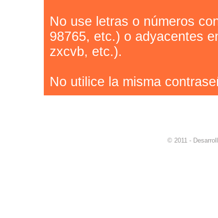
No use letras o números con
98765, etc.) o adyacentes en 
zxcvb, etc.).
No utilice la misma contrase
© 2011 - Desarrol